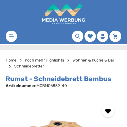
Zum Hauptinhalt springen
Merkzettel
Waren
Home
noch mehr Highlights
Wohnen & Küche & Bar
Schneidebretter
Rumat - Schneidebrett Bambus
Artikelnummer:
MOBMO6859-40
Bildergalerie überspringen