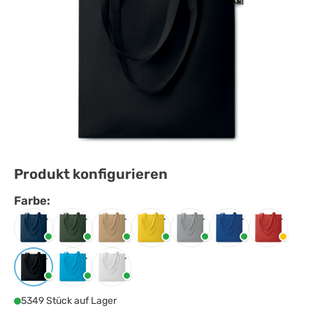
Produkt konfigurieren
Farbe:
Farbe
auswählen
Blau
Dunkelgrün
Elfenbein
Gelb
Grau
Königsblau
Rot
Schwarz
Türkis
Weiss
5349 Stück auf Lager