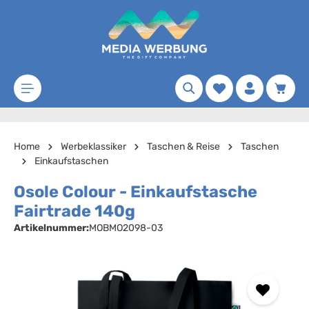
Zum Hauptinhalt springen
Merkzettel
Waren
Home
Werbeklassiker
Taschen & Reise
Taschen
Einkaufstaschen
Osole Colour - Einkaufstasche
Fairtrade 140g
Artikelnummer:
MOBMO2098-03
Bildergalerie überspringen