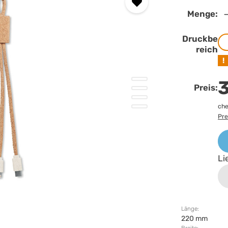
Menge:
Druckbe
reich
!
3
Preis:
che
Pre
Li
Länge:
220 mm