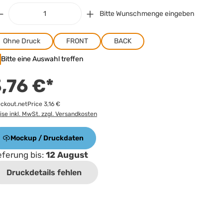
Bitte Wunschmenge eingeben
Ohne Druck
FRONT
BACK
Bitte eine Auswahl treffen
,76 €*
ckout.netPrice 3,16 €
ise inkl. MwSt. zzgl. Versandkosten
Mockup / Druckdaten
eferung bis:
12 August
Druckdetails fehlen