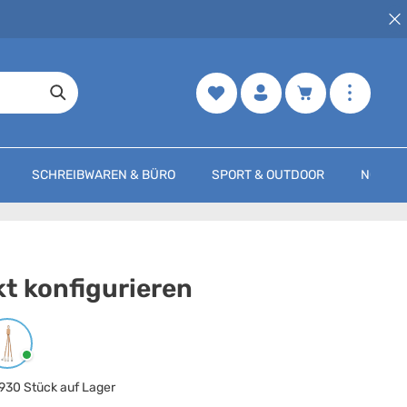
Merkzettel
Warenkorb enth
SCHREIBWAREN & BÜRO
SPORT & OUTDOOR
NOCH M
t konfigurieren
arbe
auswählen
Beige
930 Stück auf Lager