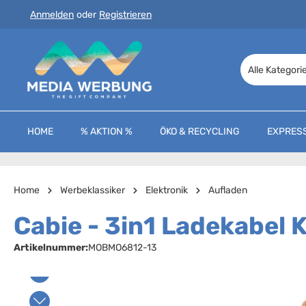
Anmelden
oder
Registrieren
 Hauptinhalt springen
Zur Suche springen
Zur Hauptnavigation springen
Alle Kategori
HOME
% AKTION %
ÖKO & RECYCLING
EXPRES
Home
Werbeklassiker
Elektronik
Aufladen
Cabie - 3in1 Ladekabel 
Artikelnummer:
MOBMO6812-13
Bildergalerie überspringen