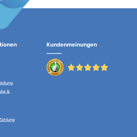
tionen
Kundenmeinungen
ellung,
abe &
Zahlung