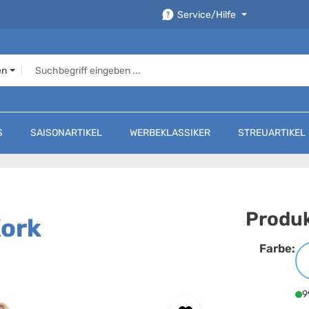
Service/Hilfe
en
S
SAISONARTIKEL
WERBEKLASSIKER
STREUARTIKEL
Produk
Kork
Farbe:
F
9