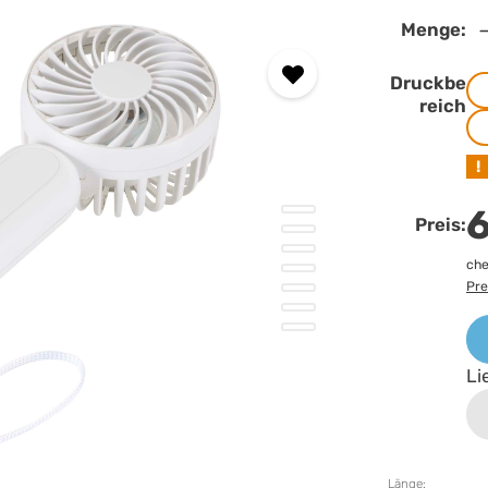
Menge:
Druckbe
reich
!
6
Preis:
che
Pre
Li
Länge: