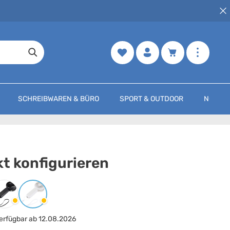
Merkzettel
Warenkorb enth
SCHREIBWAREN & BÜRO
SPORT & OUTDOOR
NOCH M
t konfigurieren
arbe
auswählen
Schwarz
Weiss
erfügbar ab 12.08.2026