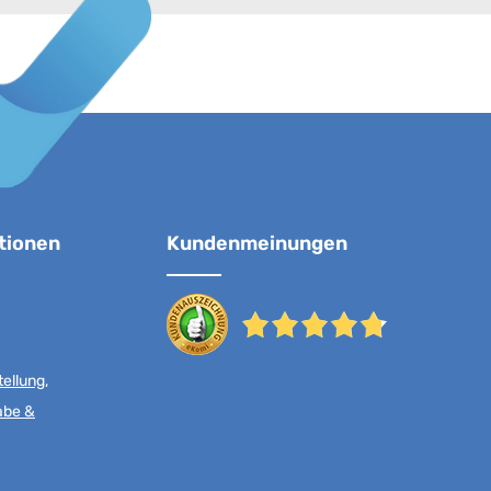
tionen
Kundenmeinungen
ellung,
abe &