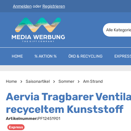
Anmelden
oder
Registrieren
 Hauptinhalt springen
Zur Suche springen
Zur Hauptnavigation springen
Alle Kategori
HOME
% AKTION %
ÖKO & RECYCLING
EXPRES
Home
Saisonartikel
Sommer
Am Strand
Aervia Tragbarer Ventil
recyceltem Kunststoff
Artikelnummer:
PF12451901
Express