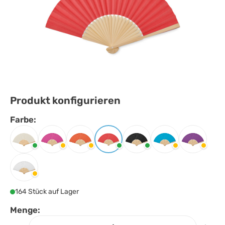
Produkt konfigurieren
Farbe:
Farbe
auswählen
Beige
Fuchsie
Orange
Rot
Schwarz
Türkis
Violett
Weiss
164 Stück auf Lager
Menge: