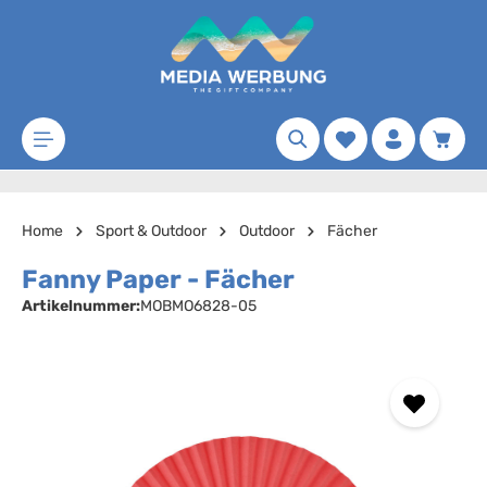
Zum Hauptinhalt springen
Merkzettel
Waren
Home
Sport & Outdoor
Outdoor
Fächer
Fanny Paper - Fächer
Artikelnummer:
MOBMO6828-05
Bildergalerie überspringen