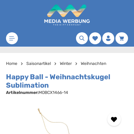
Zum Hauptinhalt springen
Merkzettel
Waren
Home
Saisonartikel
Winter
Weihnachten
Happy Ball - Weihnachtskugel
Sublimation
Artikelnummer:
MOBCX1466-14
Bildergalerie überspringen