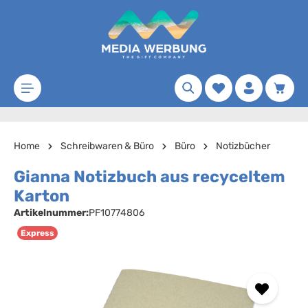
Zum Hauptinhalt springen
Merkzettel
Waren
Home
Schreibwaren & Büro
Büro
Notizbücher
Gianna Notizbuch aus recyceltem
Karton
Artikelnummer:
PF10774806
Express
Bildergalerie überspringen