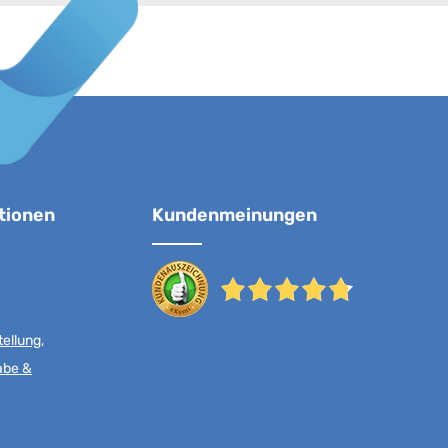
tionen
Kundenmeinungen
ellung,
abe &