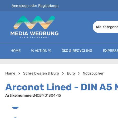
Anmelden
oder
Registrieren
 Hauptinhalt springen
Zur Suche springen
Zur Hauptnavigation springen
Alle Kategori
HOME
% AKTION %
ÖKO & RECYCLING
EXPRES
Home
Schreibwaren & Büro
Büro
Notizbücher
Arconot Lined - DIN A5 N
Artikelnummer:
MOBMO1804-15
Bildergalerie überspringen