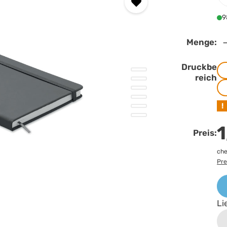
9
Menge:
Druckbe
reich
!
1
Preis:
che
Pre
Li