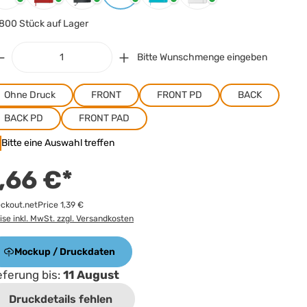
800 Stück auf Lager
Bitte Wunschmenge eingeben
Ohne Druck
FRONT
FRONT PD
BACK
BACK PD
FRONT PAD
Bitte eine Auswahl treffen
,66 €*
ckout.netPrice 1,39 €
ise inkl. MwSt. zzgl. Versandkosten
Mockup / Druckdaten
eferung bis:
11 August
Druckdetails fehlen