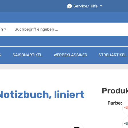
Service/Hilfe
en
S
SAISONARTIKEL
WERBEKLASSIKER
STREUARTIKEL
Produk
otizbuch, liniert
Farbe:
F