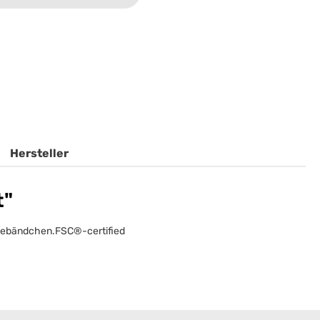
Hersteller
t"
Lesebändchen.FSC®-certified