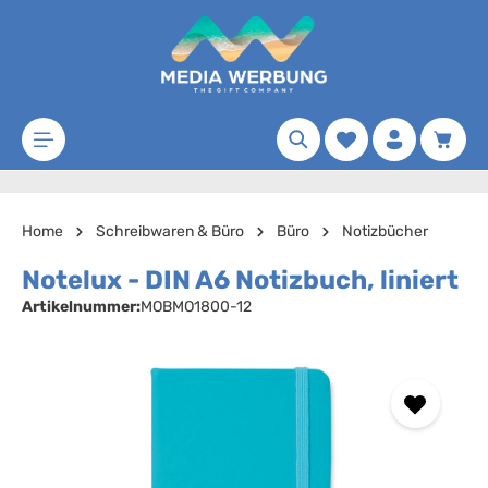
Zum Hauptinhalt springen
Merkzettel
Waren
Home
Schreibwaren & Büro
Büro
Notizbücher
Notelux - DIN A6 Notizbuch, liniert
Artikelnummer:
MOBMO1800-12
Bildergalerie überspringen