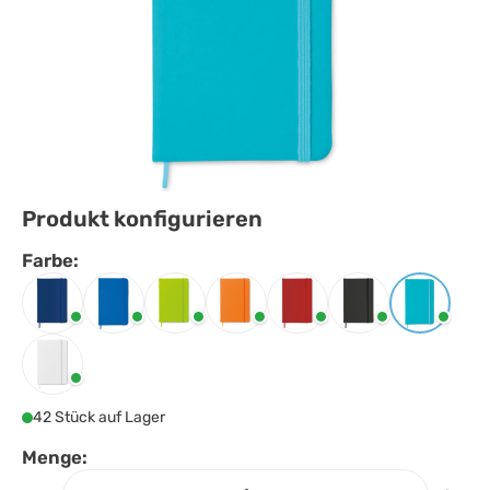
Produkt konfigurieren
Farbe:
Farbe
auswählen
Blau
Königsblau
Limette
Orange
Rot
Schwarz
Türkis
Weiss
42 Stück auf Lager
Menge: