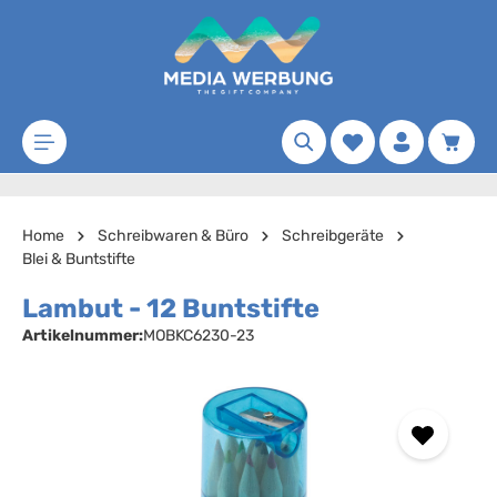
Zum Hauptinhalt springen
Merkzettel
Waren
Home
Schreibwaren & Büro
Schreibgeräte
Blei & Buntstifte
Lambut - 12 Buntstifte
Artikelnummer:
MOBKC6230-23
Bildergalerie überspringen