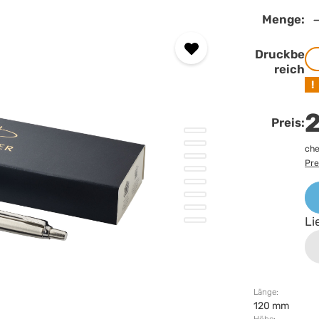
Menge:
Druckbe
reich
!
2
Preis:
che
Pre
Li
Länge:
120 mm