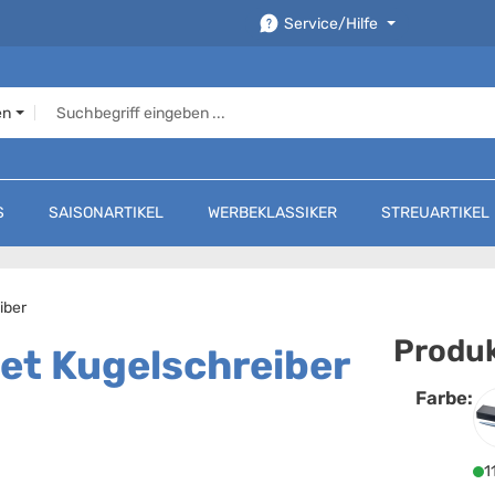
Service/Hilfe
en
S
SAISONARTIKEL
WERBEKLASSIKER
STREUARTIKEL
iber
Produk
et Kugelschreiber
Farbe:
F
1