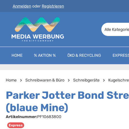
Anmelden
oder
Registrieren
 Hauptinhalt springen
Zur Suche springen
Zur Hauptnavigation springen
Alle Kategori
HOME
% AKTION %
ÖKO & RECYCLING
EXPRES
Home
Schreibwaren & Büro
Schreibgeräte
Kugelschre
Parker Jotter Bond Stre
(blaue Mine)
Artikelnummer:
PF10683800
Express