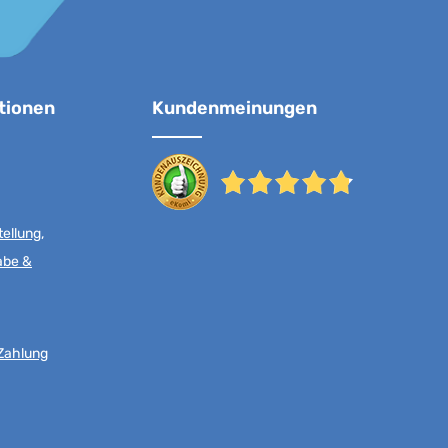
tionen
Kundenmeinungen
ellung,
abe &
Zahlung