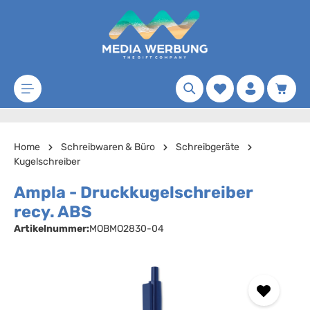
Zum Hauptinhalt springen
Merkzettel
Waren
Home
Schreibwaren & Büro
Schreibgeräte
Kugelschreiber
Ampla - Druckkugelschreiber
recy. ABS
Artikelnummer:
MOBMO2830-04
Bildergalerie überspringen