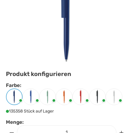
Produkt konfigurieren
Farbe:
Farbe
auswählen
Blau
Königsblau
Mintgrün
Orange
Rot
Schwarz
Weiss
135358 Stück auf Lager
Menge: