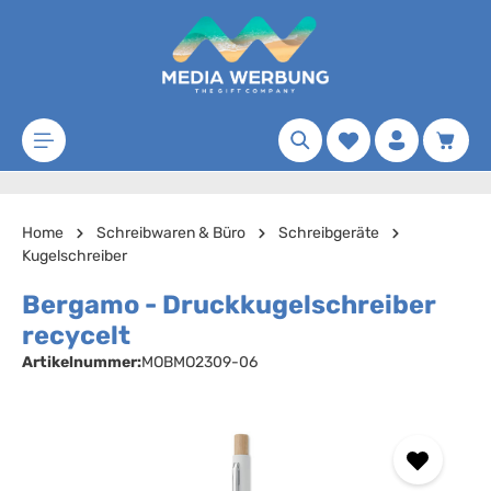
Zum Hauptinhalt springen
Merkzettel
Waren
Home
Schreibwaren & Büro
Schreibgeräte
Kugelschreiber
Bergamo - Druckkugelschreiber
recycelt
Artikelnummer:
MOBMO2309-06
Bildergalerie überspringen