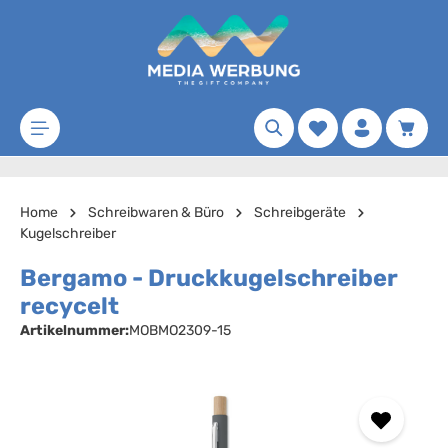
Zum Hauptinhalt springen
Merkzettel
Waren
Home
Schreibwaren & Büro
Schreibgeräte
Kugelschreiber
Bergamo - Druckkugelschreiber
recycelt
Artikelnummer:
MOBMO2309-15
Bildergalerie überspringen