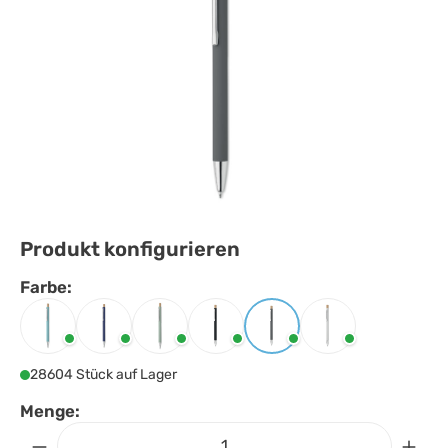
Produkt konfigurieren
Farbe:
Farbe
auswählen
Babyblau
Blau
Mintgrün
Schwarz
Steingrau
Weiss
28604 Stück auf Lager
Menge: