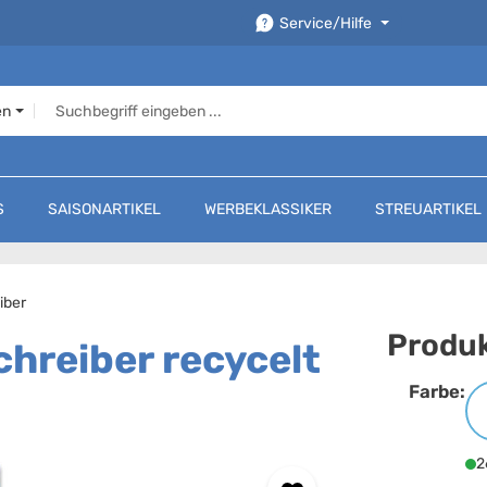
Service/Hilfe
en
S
SAISONARTIKEL
WERBEKLASSIKER
STREUARTIKEL
iber
Produk
hreiber recycelt
Farbe:
F
2