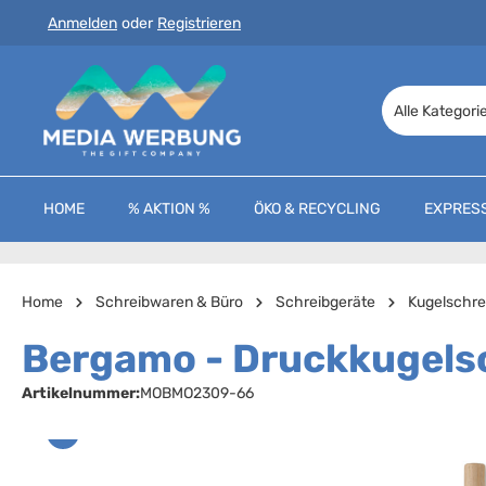
Anmelden
oder
Registrieren
 Hauptinhalt springen
Zur Suche springen
Zur Hauptnavigation springen
Alle Kategori
HOME
% AKTION %
ÖKO & RECYCLING
EXPRES
Home
Schreibwaren & Büro
Schreibgeräte
Kugelschre
Bergamo - Druckkugelsc
Artikelnummer:
MOBMO2309-66
Bildergalerie überspringen