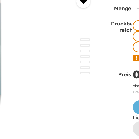
Menge:
Druckbe
reich
!
0
Preis:
che
Pre
Li