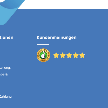
tionen
Kundenmeinungen
ellung,
abe &
Zahlung