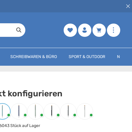
Merkzettel
Warenkorb enth
SCHREIBWAREN & BÜRO
SPORT & OUTDOOR
NOCH M
t konfigurieren
arbe
auswählen
Babyblau
Blau
Mintgrün
Schwarz
Steingrau
Weiss
6043 Stück auf Lager