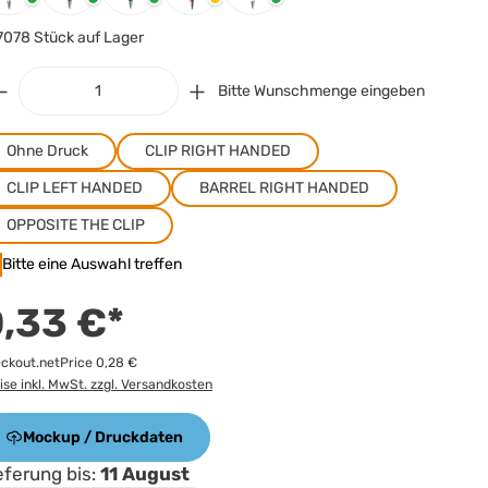
7078 Stück auf Lager
Bitte Wunschmenge eingeben
Ohne Druck
CLIP RIGHT HANDED
CLIP LEFT HANDED
BARREL RIGHT HANDED
OPPOSITE THE CLIP
Bitte eine Auswahl treffen
,33 €*
ckout.netPrice 0,28 €
ise inkl. MwSt. zzgl. Versandkosten
Mockup / Druckdaten
eferung bis:
11 August