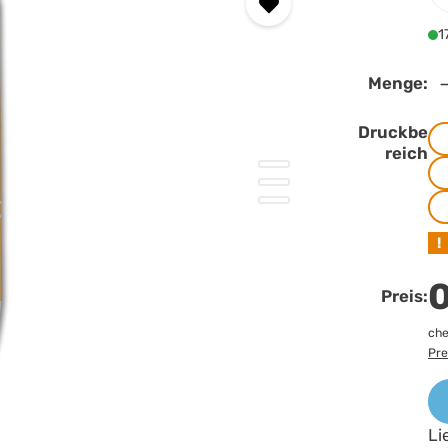
1
Menge:
Druckbe
reich
!
0
Preis:
che
Pre
Li