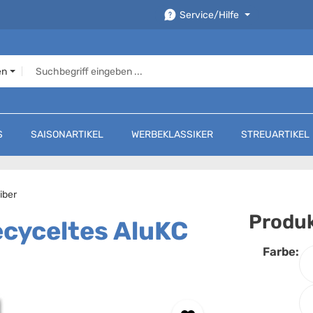
Service/Hilfe
en
S
SAISONARTIKEL
WERBEKLASSIKER
STREUARTIKEL
iber
Produk
ecyceltes AluKC
Farbe:
F