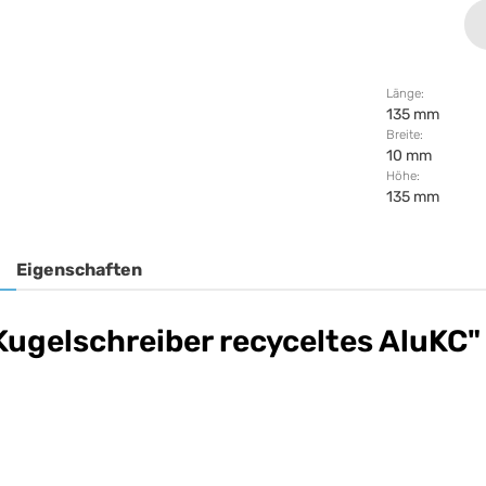
Länge:
135 mm
Breite:
10 mm
Höhe:
135 mm
Eigenschaften
Kugelschreiber recyceltes AluKC"