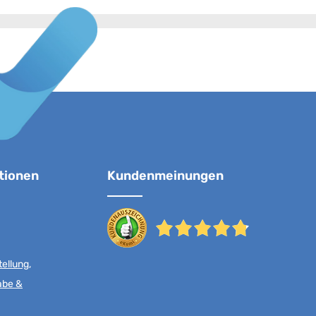
tionen
Kundenmeinungen
ellung,
abe &