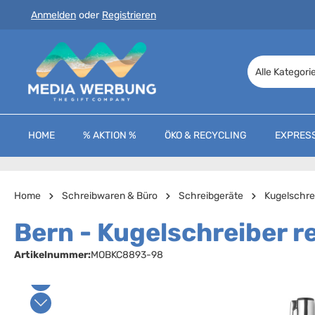
Anmelden
oder
Registrieren
 Hauptinhalt springen
Zur Suche springen
Zur Hauptnavigation springen
Alle Kategori
HOME
% AKTION %
ÖKO & RECYCLING
EXPRES
Home
Schreibwaren & Büro
Schreibgeräte
Kugelschre
Bern - Kugelschreiber r
Artikelnummer:
MOBKC8893-98
Bildergalerie überspringen