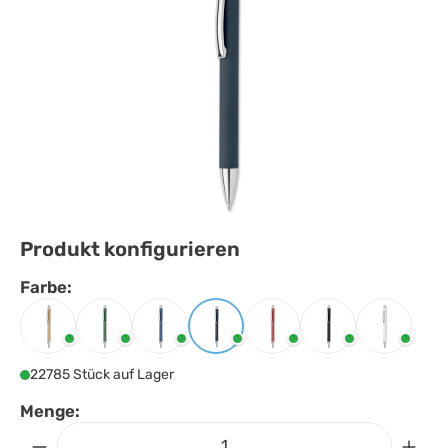
Produkt konfigurieren
Farbe:
Farbe
auswählen
Beige
Grün
Königsblau
Marineblau
Rot
Schwarz
Weiss
22785 Stück auf Lager
Menge: