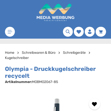
Zum Hauptinhalt springen
Merkzettel
Waren
Home
Schreibwaren & Büro
Schreibgeräte
Kugelschreiber
Olympia - Druckkugelschreiber
recycelt
Artikelnummer:
MOBMO2067-85
Bildergalerie überspringen