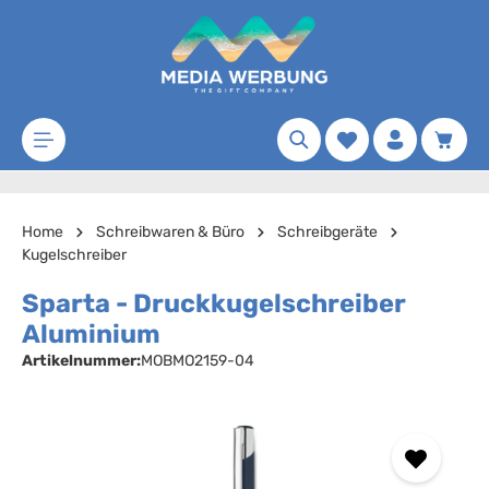
Zum Hauptinhalt springen
Merkzettel
Waren
Home
Schreibwaren & Büro
Schreibgeräte
Kugelschreiber
Sparta - Druckkugelschreiber
Aluminium
Artikelnummer:
MOBMO2159-04
Bildergalerie überspringen