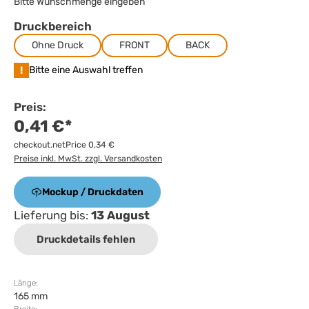
Bitte Wunschmenge eingeben
Druckbereich
Ohne Druck
FRONT
BACK
!
Bitte eine Auswahl treffen
Preis:
0,41 €*
checkout.netPrice 0,34 €
Preise inkl. MwSt. zzgl. Versandkosten
Mockup / Druckdaten
Lieferung bis:
13 August
Druckdetails fehlen
Länge:
165 mm