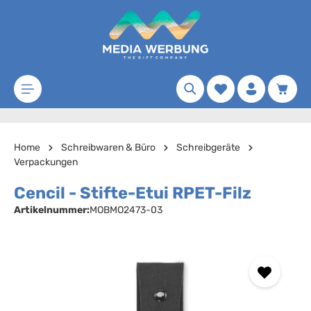
Zum Hauptinhalt springen
Merkzettel
Waren
Home
Schreibwaren & Büro
Schreibgeräte
Verpackungen
Cencil - Stifte-Etui RPET-Filz
Artikelnummer:
MOBMO2473-03
Bildergalerie überspringen