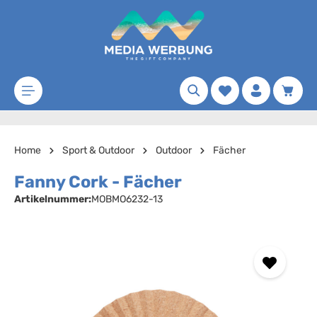
Zum Hauptinhalt springen
Merkzettel
Waren
Home
Sport & Outdoor
Outdoor
Fächer
Fanny Cork - Fächer
Artikelnummer:
MOBMO6232-13
Bildergalerie überspringen