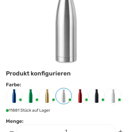
Produkt konfigurieren
Farbe:
Farbe
auswählen
Blau
Grün
Matt golden
Mattsilber
Rot
Schwarz
Weiss
11881 Stück auf Lager
Menge: