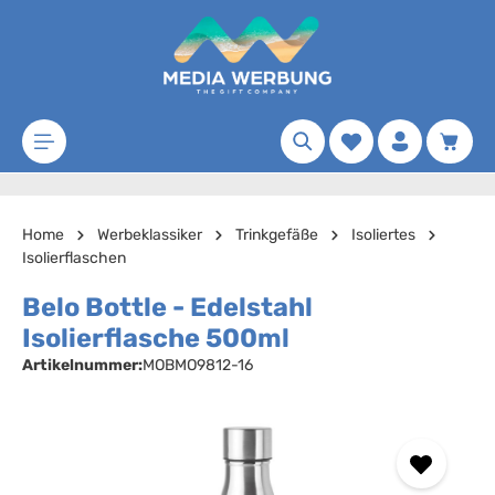
Zum Hauptinhalt springen
Merkzettel
Waren
Home
Werbeklassiker
Trinkgefäße
Isoliertes
Isolierflaschen
Belo Bottle - Edelstahl
Isolierflasche 500ml
Artikelnummer:
MOBMO9812-16
Bildergalerie überspringen