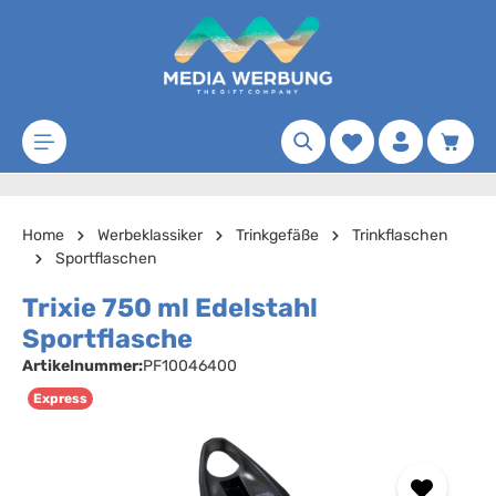
Zum Hauptinhalt springen
Merkzettel
Waren
Home
Werbeklassiker
Trinkgefäße
Trinkflaschen
Sportflaschen
Trixie 750 ml Edelstahl
Sportflasche
Artikelnummer:
PF10046400
Express
Bildergalerie überspringen