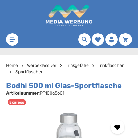
Zum Hauptinhalt springen
Merkzettel
Waren
Home
Werbeklassiker
Trinkgefäße
Trinkflaschen
Sportflaschen
Bodhi 500 ml Glas-Sportflasche
Artikelnummer:
PF10065601
Express
Bildergalerie überspringen