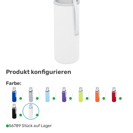
Produkt konfigurieren
Farbe:
Farbe
auswählen
Blau
Grau
Hellblau
Lila
Lindgrün
Orange
Rot
Schwarz
Weiss
56789 Stück auf Lager