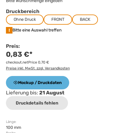
Bitte Wunschmenge eingeben
Druckbereich
Ohne Druck
FRONT
BACK
!
Bitte eine Auswahl treffen
Preis:
0,83 €*
checkout.netPrice 0,70 €
Preise inkl. MwSt. zzgl. Versandkosten
Mockup / Druckdaten
Lieferung bis:
21 August
Druckdetails fehlen
Länge:
100 mm