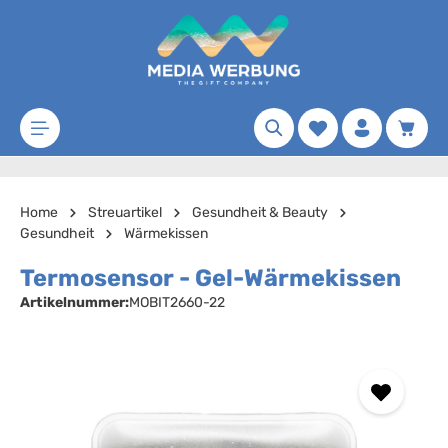
Zum Hauptinhalt springen
Merkzettel
Waren
Home
Streuartikel
Gesundheit & Beauty
Gesundheit
Wärmekissen
Termosensor - Gel-Wärmekissen
Artikelnummer:
MOBIT2660-22
Bildergalerie überspringen