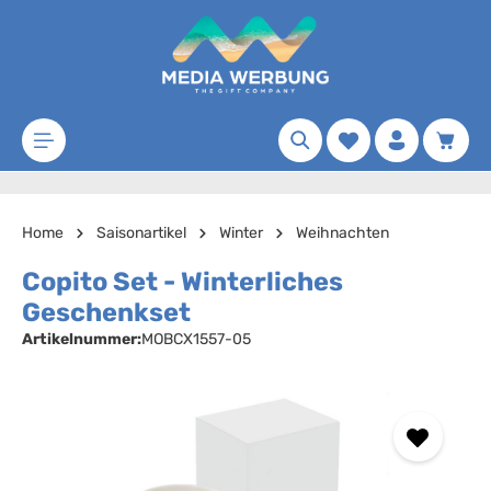
Zum Hauptinhalt springen
Merkzettel
Waren
Home
Saisonartikel
Winter
Weihnachten
Copito Set - Winterliches
Geschenkset
Artikelnummer:
MOBCX1557-05
Bildergalerie überspringen