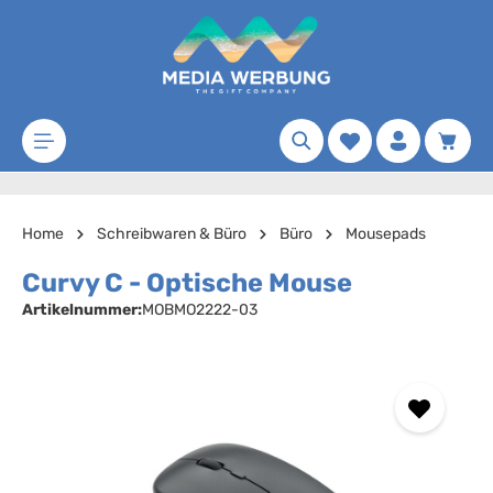
Zum Hauptinhalt springen
Merkzettel
Waren
Home
Schreibwaren & Büro
Büro
Mousepads
Curvy C - Optische Mouse
Artikelnummer:
MOBMO2222-03
Bildergalerie überspringen