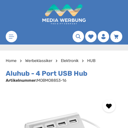
Zum Hauptinhalt springen
Merkzettel
Waren
Home
Werbeklassiker
Elektronik
HUB
Aluhub - 4 Port USB Hub
Artikelnummer:
MOBMO8853-16
Bildergalerie überspringen