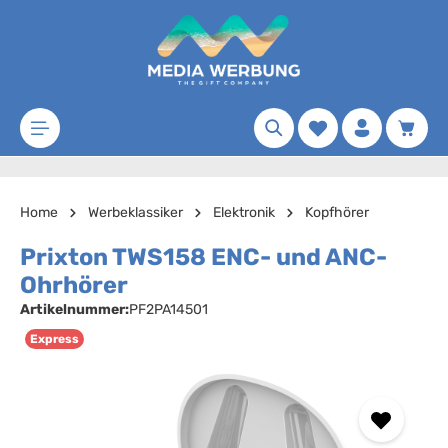
Zum Hauptinhalt springen
Merkzettel
Waren
Home
Werbeklassiker
Elektronik
Kopfhörer
Prixton TWS158 ENC- und ANC-
Ohrhörer
Artikelnummer:
PF2PA14501
Express
Bildergalerie überspringen