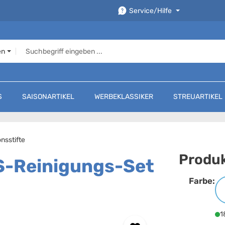
Service/Hilfe
en
S
SAISONARTIKEL
WERBEKLASSIKER
STREUARTIKEL
onsstifte
Produk
WS-Reinigungs-Set
Farbe:
F
1