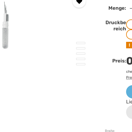
Menge:
Druckbe
reich
!
0
Preis:
che
Pre
Li
Breite: