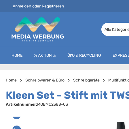
Anmelden
oder
Registrieren
 Hauptinhalt springen
Zur Suche springen
Zur Hauptnavigation springen
Alle Kategori
HOME
% AKTION %
ÖKO & RECYCLING
EXPRES
Home
Schreibwaren & Büro
Schreibgeräte
Multifunkti
Kleen Set - Stift mit T
Artikelnummer:
MOBMO2388-03
Bildergalerie überspringen