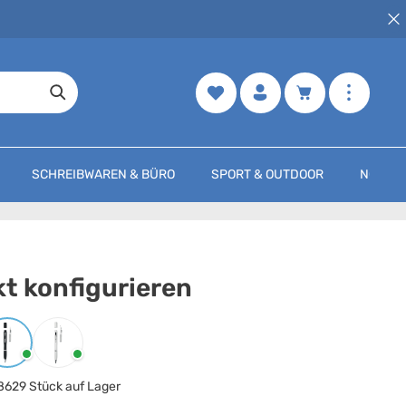
Merkzettel
Warenkorb enth
SCHREIBWAREN & BÜRO
SPORT & OUTDOOR
NOCH M
t konfigurieren
arbe
auswählen
Schwarz
Weiss
8629 Stück auf Lager