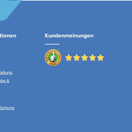
tionen
Kundenmeinungen
ellung,
abe &
Zahlung