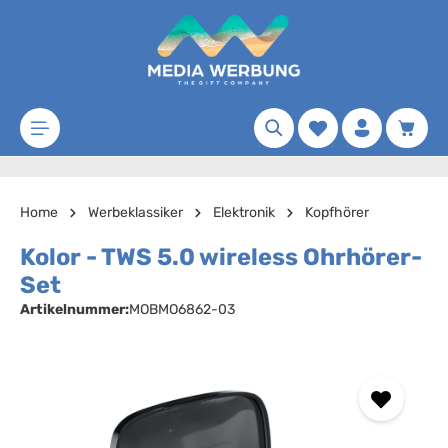
Zum Hauptinhalt springen
Merkzettel
Waren
Home
Werbeklassiker
Elektronik
Kopfhörer
Kolor - TWS 5.0 wireless Ohrhörer-
Set
Artikelnummer:
MOBMO6862-03
Bildergalerie überspringen