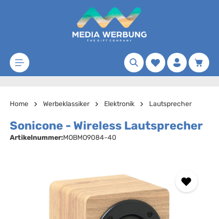
Zum Hauptinhalt springen
Merkzettel
Waren
Home
Werbeklassiker
Elektronik
Lautsprecher
Sonicone - Wireless Lautsprecher
Artikelnummer:
MOBMO9084-40
Bildergalerie überspringen