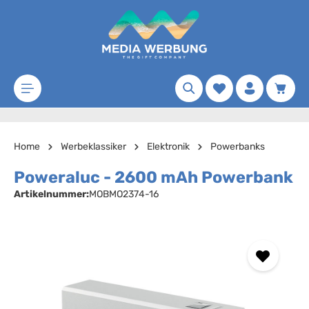
Zum Hauptinhalt springen
Merkzettel
Waren
Home
Werbeklassiker
Elektronik
Powerbanks
Poweraluc - 2600 mAh Powerbank
Artikelnummer:
MOBMO2374-16
Bildergalerie überspringen