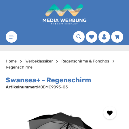
Zum Hauptinhalt springen
Merkzettel
Waren
Home
Werbeklassiker
Regenschirme & Ponchos
Regenschirme
Swansea+ - Regenschirm
Artikelnummer:
MOBMO9093-03
Bildergalerie überspringen