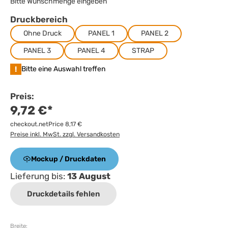
Bitte Wunschmenge eingeben
Druckbereich
Ohne Druck
PANEL 1
PANEL 2
PANEL 3
PANEL 4
STRAP
!
Bitte eine Auswahl treffen
Preis:
9,72 €*
checkout.netPrice 8,17 €
Preise inkl. MwSt. zzgl. Versandkosten
Mockup / Druckdaten
Lieferung bis:
13 August
Druckdetails fehlen
Breite: