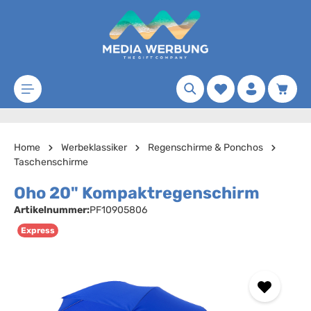
Zum Hauptinhalt springen
Merkzettel
Waren
Home
Werbeklassiker
Regenschirme & Ponchos
Taschenschirme
Oho 20" Kompaktregenschirm
Artikelnummer:
PF10905806
Express
Bildergalerie überspringen