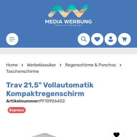
Zum Hauptinhalt springen
Merkzettel
Waren
Home
Werbeklassiker
Regenschirme & Ponchos
Taschenschirme
Trav 21,5" Vollautomatik
Kompaktregenschirm
Artikelnummer:
PF10906402
Express
Bildergalerie überspringen