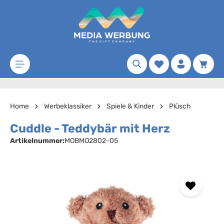
Zum Hauptinhalt springen
Merkzettel
Waren
Home
Werbeklassiker
Spiele & Kinder
Plüsch
Cuddle - Teddybär mit Herz
Artikelnummer:
MOBMO2802-05
Bildergalerie überspringen