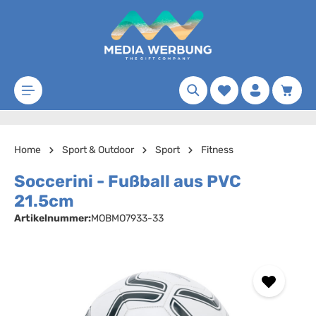
Zum Hauptinhalt springen
Merkzettel
Waren
Home
Sport & Outdoor
Sport
Fitness
Soccerini - Fußball aus PVC
21.5cm
Artikelnummer:
MOBMO7933-33
Bildergalerie überspringen