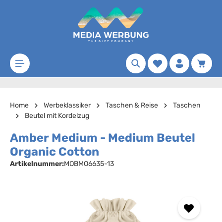
Zum Hauptinhalt springen
Merkzettel
Waren
Home
Werbeklassiker
Taschen & Reise
Taschen
Beutel mit Kordelzug
Amber Medium - Medium Beutel
Organic Cotton
Artikelnummer:
MOBMO6635-13
Bildergalerie überspringen