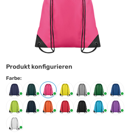
Produkt konfigurieren
Farbe:
Farbe
auswählen
Blau
Dunkelgrün
Fuchsie
Gelb
Grau
Grün
Königsbla
Limette
Marineblau
Orange
Rot
Schwarz
Türkis
Violett
Weiss