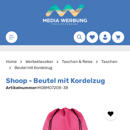
Zum Hauptinhalt springen
Merkzettel
Waren
Home
Werbeklassiker
Taschen & Reise
Taschen
Beutel mit Kordelzug
Shoop - Beutel mit Kordelzug
Artikelnummer:
MOBMO7208-38
Bildergalerie überspringen