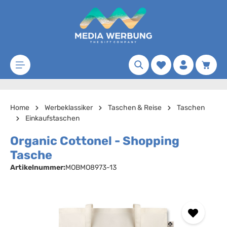
Zum Hauptinhalt springen
Merkzettel
Waren
Home
Werbeklassiker
Taschen & Reise
Taschen
Einkaufstaschen
Organic Cottonel - Shopping
Tasche
Artikelnummer:
MOBMO8973-13
Bildergalerie überspringen