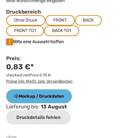
Bitte Wunschmenge eingeben
Druckbereich
Ohne Druck
FRONT
BACK
FRONT TD1
BACK TD1
!
Bitte eine Auswahl treffen
Preis:
0,83 €*
checkout.netPrice 0,70 €
Preise inkl. MwSt. zzgl. Versandkosten
Mockup / Druckdaten
Lieferung bis:
13 August
Druckdetails fehlen
Länge: