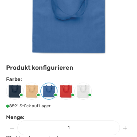
Produkt konfigurieren
Farbe:
Farbe
auswählen
Blau
Elfenbein
Königsblau
Rot
Weiss
8591 Stück auf Lager
Menge: