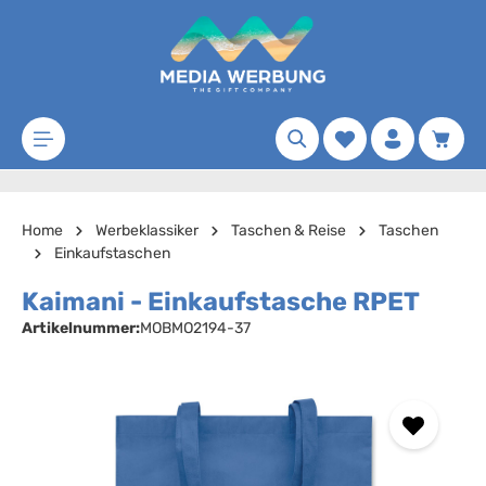
Zum Hauptinhalt springen
Merkzettel
Waren
Home
Werbeklassiker
Taschen & Reise
Taschen
Einkaufstaschen
Kaimani - Einkaufstasche RPET
Artikelnummer:
MOBMO2194-37
Bildergalerie überspringen