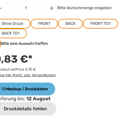
Bitte Wunschmenge eingeben
Ohne Druck
FRONT
BACK
FRONT TD1
BACK TD1
Bitte eine Auswahl treffen
,83 €*
ckout.netPrice 0,70 €
ise inkl. MwSt. zzgl. Versandkosten
Mockup / Druckdaten
eferung bis:
12 August
Druckdetails fehlen