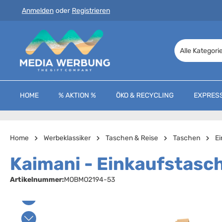
Anmelden
oder
Registrieren
 Hauptinhalt springen
Zur Suche springen
Zur Hauptnavigation springen
Alle Kategori
HOME
% AKTION %
ÖKO & RECYCLING
EXPRES
Home
Werbeklassiker
Taschen & Reise
Taschen
E
Kaimani - Einkaufstasc
Artikelnummer:
MOBMO2194-53
Bildergalerie überspringen