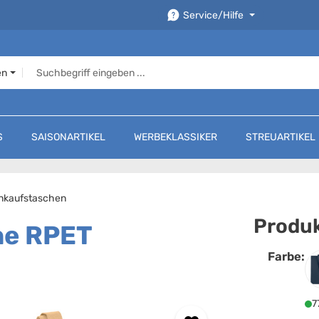
Service/Hilfe
en
S
SAISONARTIKEL
WERBEKLASSIKER
STREUARTIKEL
inkaufstaschen
Produk
he RPET
Farbe:
F
7