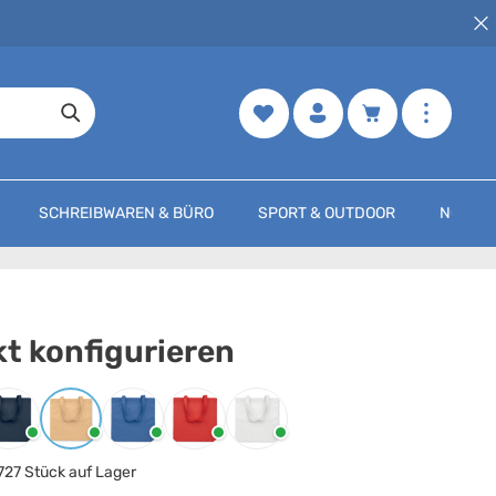
Merkzettel
Warenkorb enth
SCHREIBWAREN & BÜRO
SPORT & OUTDOOR
NOCH M
t konfigurieren
arbe
auswählen
Blau
Elfenbein
Königsblau
Rot
Weiss
727 Stück auf Lager