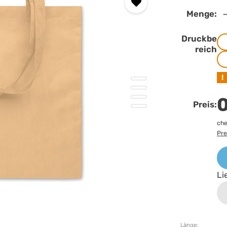
Menge:
Druckbe
reich
!
0
Preis:
che
Pre
Li
Länge: