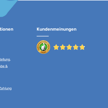
tionen
Kundenmeinungen
ellung,
abe &
Zahlung