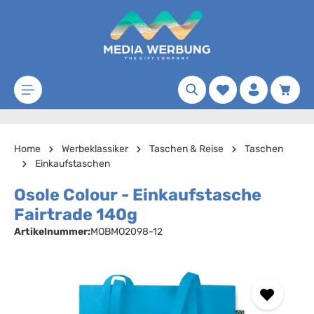
Zum Hauptinhalt springen
Merkzettel
Waren
Home
Werbeklassiker
Taschen & Reise
Taschen
Einkaufstaschen
Osole Colour - Einkaufstasche
Fairtrade 140g
Artikelnummer:
MOBMO2098-12
Bildergalerie überspringen