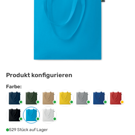
Produkt konfigurieren
Farbe:
Farbe
auswählen
Blau
Dunkelgrün
Elfenbein
Gelb
Grau
Königsblau
Rot
Schwarz
Türkis
Weiss
529 Stück auf Lager