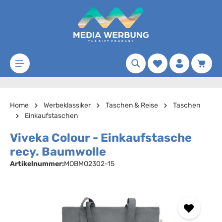
Zum Hauptinhalt springen
Merkzettel
Waren
Home
Werbeklassiker
Taschen & Reise
Taschen
Einkaufstaschen
Viveka Colour - Einkaufstasche
recy. Baumwolle
Artikelnummer:
MOBMO2302-15
Bildergalerie überspringen