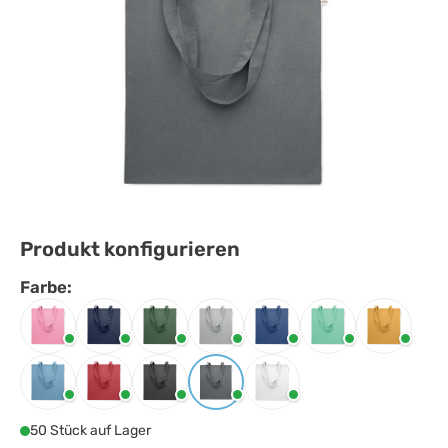
Produkt konfigurieren
Farbe:
Farbe
auswählen
Babyrosa
Blau
Dunkelgrün
Grau
Königsblau
Mintgrün
Ochre
Petrol
Rot
Schwarz
Steingrau
Weiss
50 Stück auf Lager