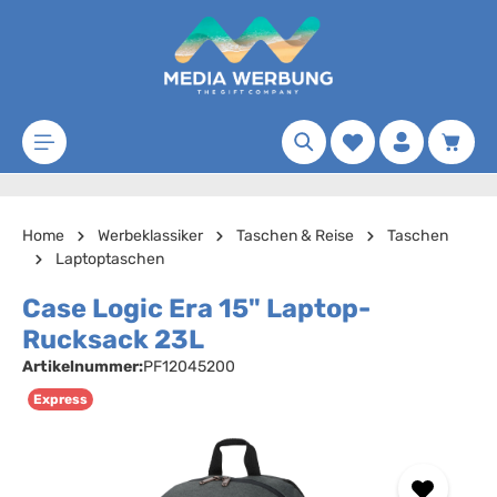
Zum Hauptinhalt springen
Merkzettel
Waren
Home
Werbeklassiker
Taschen & Reise
Taschen
Laptoptaschen
Case Logic Era 15" Laptop-
Rucksack 23L
Artikelnummer:
PF12045200
Express
Bildergalerie überspringen