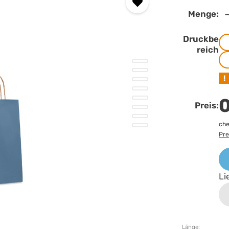
Menge:
Druckbe
reich
!
0
Preis:
che
Pre
Li
Länge: