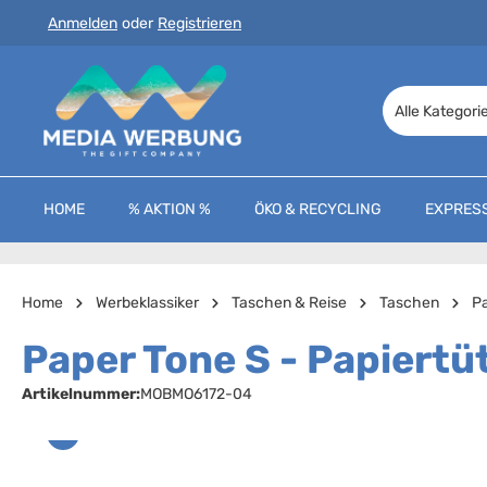
Anmelden
oder
Registrieren
 Hauptinhalt springen
Zur Suche springen
Zur Hauptnavigation springen
Alle Kategori
HOME
% AKTION %
ÖKO & RECYCLING
EXPRES
Home
Werbeklassiker
Taschen & Reise
Taschen
Pa
Paper Tone S - Papiertüt
Artikelnummer:
MOBMO6172-04
Bildergalerie überspringen