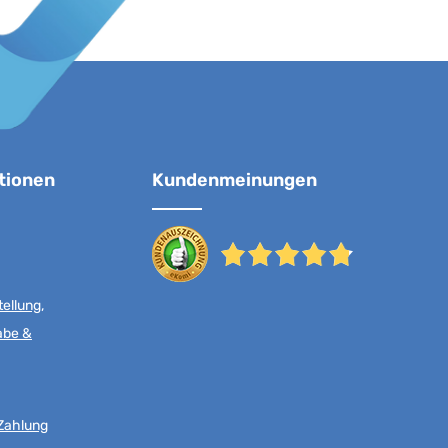
tionen
Kundenmeinungen
ellung,
abe &
Zahlung