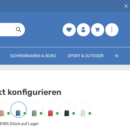
Merkzettel
Warenkorb enth
SCHREIBWAREN & BÜRO
SPORT & OUTDOOR
NOCH M
t konfigurieren
arbe
auswählen
Beige
Blau
Grün
Rot
Schwarz
Weiss
5185 Stück auf Lager