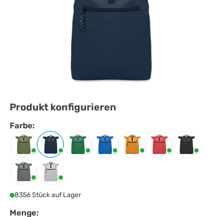
Produkt konfigurieren
Farbe:
Farbe
auswählen
Armeegrün
Blau
Dunkelgrün
Königsblau
Ochre
Rot
Schwarz
Steingrau
Weiss
8356 Stück auf Lager
Menge: