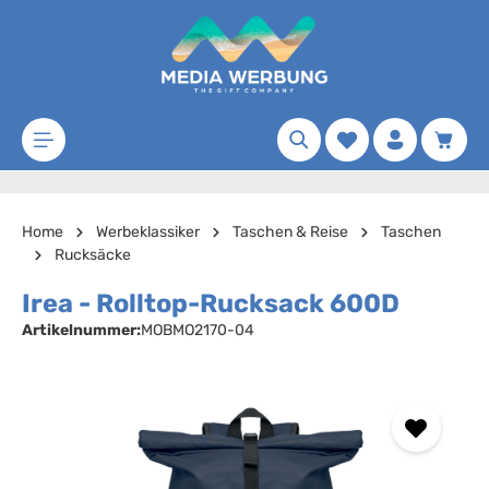
Zum Hauptinhalt springen
Merkzettel
Waren
Home
Werbeklassiker
Taschen & Reise
Taschen
Rucksäcke
Irea - Rolltop-Rucksack 600D
Artikelnummer:
MOBMO2170-04
Bildergalerie überspringen