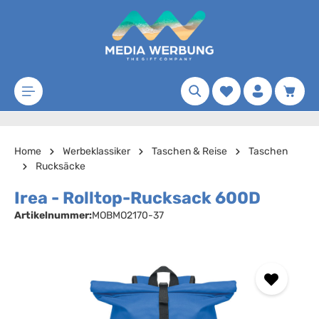
Zum Hauptinhalt springen
Merkzettel
Waren
Home
Werbeklassiker
Taschen & Reise
Taschen
Rucksäcke
Irea - Rolltop-Rucksack 600D
Artikelnummer:
MOBMO2170-37
Bildergalerie überspringen