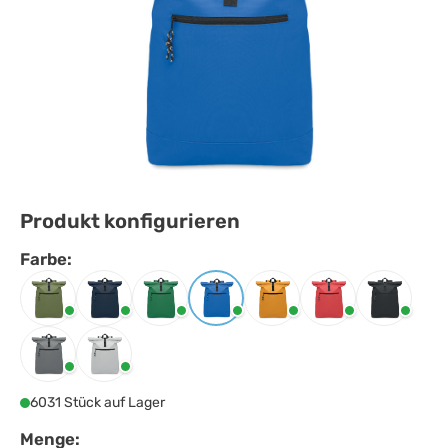
Produkt konfigurieren
Farbe:
Farbe
auswählen
Armeegrün
Blau
Dunkelgrün
Königsblau
Ochre
Rot
Schwarz
Steingrau
Weiss
6031 Stück auf Lager
Menge: