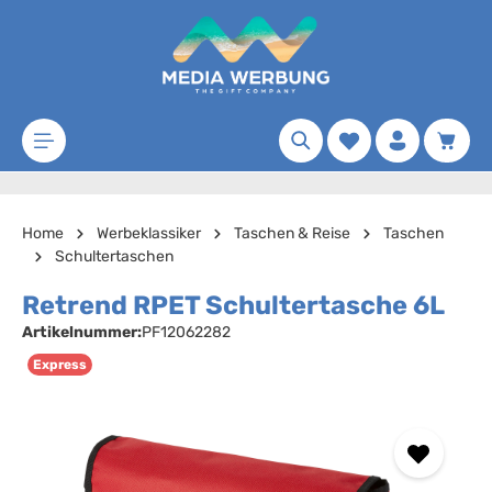
Zum Hauptinhalt springen
Merkzettel
Waren
Home
Werbeklassiker
Taschen & Reise
Taschen
Schultertaschen
Retrend RPET Schultertasche 6L
Artikelnummer:
PF12062282
Express
Bildergalerie überspringen