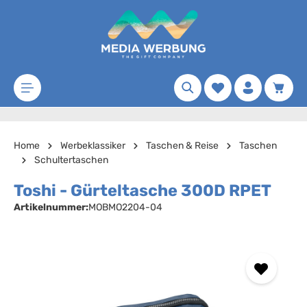
Zum Hauptinhalt springen
Merkzettel
Waren
Home
Werbeklassiker
Taschen & Reise
Taschen
Schultertaschen
Toshi - Gürteltasche 300D RPET
Artikelnummer:
MOBMO2204-04
Bildergalerie überspringen